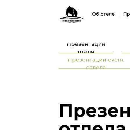
Об отеле
Пр
Презентация
отеля
Презентации event
отдела
Презен
отдела