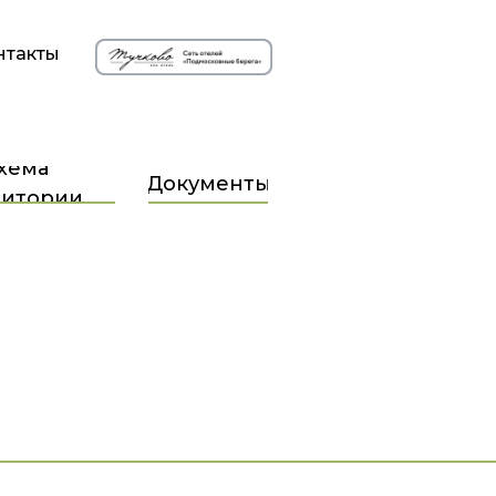
нтакты
хема
Документы
ритории