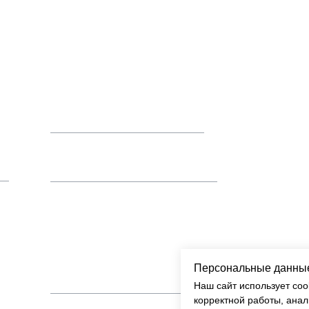
Отдел организации
мероприятий
+7 (915) 337-37-60
u
events@moclub.ru
Общие
вопросы
и
Персональные данные
info@moclub.ru
Наш сайт использует co
корректной работы, анал