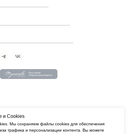
Об отеле
Развлечения
Мероприятия
Московская обл.,
Щёлковский р-н., д.
Медвежьи Озера, ул. Берег
озера, д. 1
 и Сookies
okies. Мы сохраняем файлы cookies для обеспечения
ПРОЛОЖИТЬ МАРШРУТ
иза трафика и персонализации контента. Вы можете