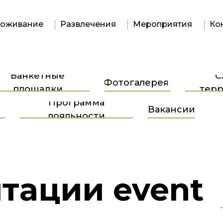
оживание
Развлечения
Мероприятия
Ко
Банкетные
С
Фотогалерея
площадки
тер
Программа
Вакансии
лояльности
тации event